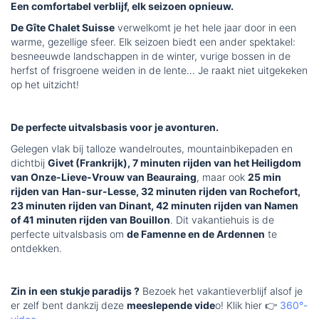
Een comfortabel verblijf, elk seizoen opnieuw.
De Gîte Chalet Suisse
verwelkomt je het hele jaar door in een
warme, gezellige sfeer. Elk seizoen biedt een ander spektakel:
besneeuwde landschappen in de winter, vurige bossen in de
herfst of frisgroene weiden in de lente… Je raakt niet uitgekeken
op het uitzicht!
De perfecte uitvalsbasis voor je avonturen.
Gelegen vlak bij talloze wandelroutes, mountainbikepaden en
dichtbij
Givet (Frankrijk), 7 minuten rijden van het Heiligdom
van Onze-Lieve-Vrouw van Beauraing
, maar ook
25 min
rijden van
Han-sur-Lesse, 32 minuten rijden van Rochefort,
23 minuten rijden van Dinant, 42 minuten rijden van Namen
of 41 minuten rijden van Bouillon
. Dit vakantiehuis is de
perfecte uitvalsbasis om
de Famenne en de Ardennen
te
ontdekken.
Zin in een stukje paradijs ?
Bezoek het vakantieverblijf alsof je
er zelf bent dankzij deze
meeslepende vide
o! Klik hier 👉
360°-