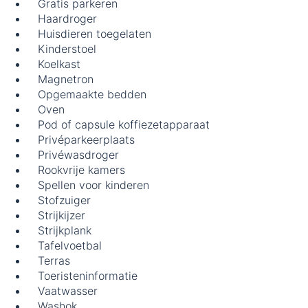
Gratis parkeren
Haardroger
Huisdieren toegelaten
Kinderstoel
Koelkast
Magnetron
Opgemaakte bedden
Oven
Pod of capsule koffiezetapparaat
Privéparkeerplaats
Privéwasdroger
Rookvrije kamers
Spellen voor kinderen
Stofzuiger
Strijkijzer
Strijkplank
Tafelvoetbal
Terras
Toeristeninformatie
Vaatwasser
Washok