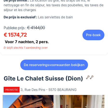
De prijs omvat :
La location du gîte, les draps de lits, le
nettoyage en fin de séjour, les taxes des poubelles, les taxes de
séjour et les charges
De prijs is exclusief :
Les serviettes de bain
€ 4144,00
Publieke prijs :
€ 1574,72
Pre-boek
Voor 7 nachten,
2
pers.
Er blijft slechts 1 aanbieding over
De reserveringsvoorwaarden bekijken
Gîte Le Chalet Suisse (Dion)
3, Rue Des Pins - 5570 BEAURAING
PROMOTIE