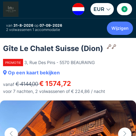
EUR
0
van
31-8-2026
op
07-09-2026
Wijzigen
2 volwassenen 1 accommodatie
Gîte Le Chalet Suisse (Dion)
3, Rue Des Pins - 5570 BEAURAING
PROMOTIE
Op een kaart bekijken
€ 1574,72
€ 4144,00
vanaf
voor 7 nachten, 2 volwassenen of € 224,86 / nacht