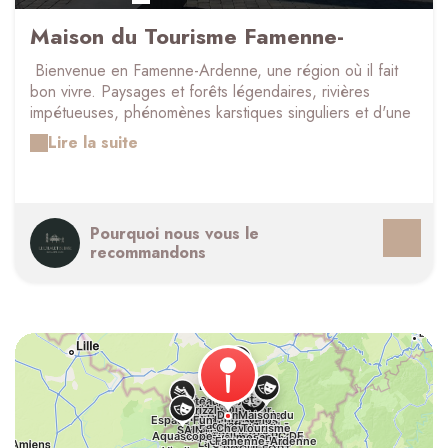
Maison du Tourisme Famenne-
Ardenne Ourthe & Lesse
Bienvenue en Famenne-Ardenne, une région où il fait
bon vivre. Paysages et forêts légendaires, rivières
impétueuses, phénomènes karstiques singuliers et d'une
beauté singulière, une faune et une flore exceptionnelle,
Lire la suite
sans compter notre terroir, le reflet gustatif de
l'abondance et l'authenticité de notre région...
Promeneurs, cyclistes et autres amoureux de la nature,
viennent s'y ressourcer mais c'est aussi une région
Pourquoi nous vous le
incontournable pour vivre l'histoire et le patrimoine avec
recommandons
de nombreux châteaux, grottes, musées et autres belles
découvertes!