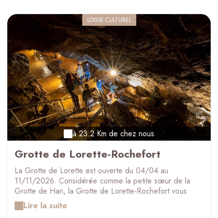
LOISIR CULTUREL
à 23.2 Km de chez nous
Grotte de Lorette-Rochefort
La Grotte de Lorette est ouverte du 04/04 au
11/11/2026. Considérée comme la petite sœur de la
Grotte de Han, la Grotte de Lorette-Rochefort vous
surprendra par sa descente quasi à la verticale à 60
Lire la suite
mètres sous terre ! Une visite guidée d'1h au cœur d'un