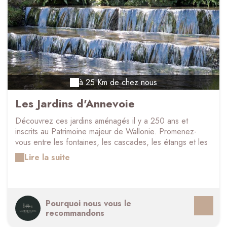
à 25 Km de chez nous
Les Jardins d'Annevoie
Découvrez ces jardins aménagés il y a 250 ans et
inscrits au Patrimoine majeur de Wallonie. Promenez-
vous entre les fontaines, les cascades, les étangs et les
jets d'eau, à travers les jardins à la française ordonnés, à
Lire la suite
l'italienne intimistes ou encore à l'anglaise plus sauvages.
Des jardins bicentenaires Situés dans la province de
Namur, les Jardins d'Annevoie sont les seuls jardins
d'eau en Belgique. Aménagé au XVIIIe siècle, ils figurent
Pourquoi nous vous le
parmi les plus beaux d'Europe. Ce Patrimoine majeur de
recommandons
Wallonie, où règne le charme de la nature est à