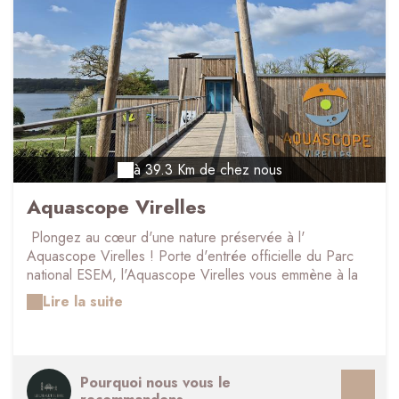
à 39.3 Km de chez nous
Aquascope Virelles
Plongez au cœur d'une nature préservée à l'
Aquascope Virelles ! Porte d'entrée officielle du Parc
national ESEM, l'Aquascope Virelles vous emmène à la
découverte du monde aquatique et ses merveilles.
Lire la suite
L'espace muséographique propose une immersion à
travers l'histoire de l'étang. À l'extérieur, empruntez les
sentiers et laissez-vous surprendre par le jardin
ethnobotanique, le centre de revalidation de la faune
Pourquoi nous vous le
sauvage (CREAVES), un mirador perché, des ruchers