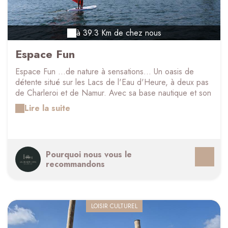
à 39.3 Km de chez nous
Espace Fun
Espace Fun ...de nature à sensations... Un oasis de
détente situé sur les Lacs de l'Eau d'Heure, à deux pas
de Charleroi et de Namur. Avec sa base nautique et son
espace plage vous y trouverez de quoi ravir petits et
Lire la suite
grands, débutants ou confirmés et vos sorties en
groupes!
Pourquoi nous vous le
recommandons
LOISIR CULTUREL