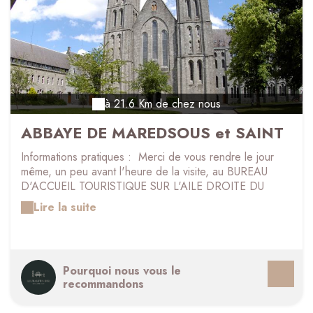
à 21.6 Km de chez nous
ABBAYE DE MAREDSOUS et SAINT
JOSEPH
Informations pratiques : Merci de vous rendre le jour
même, un peu avant l'heure de la visite, au BUREAU
D'ACCUEIL TOURISTIQUE SUR L'AILE DROITE DU
BATIMENT SAINT-JOSEPH. Vous y trouverez le bureau
Lire la suite
d'accueil pour les visites guidées. Vous pourrez y
signaler votre arrivée et vous recevrez les instructions
pour le départ de la visite guidée. Merci de bien
respecter les heures de visites afin de permettre le bon
Pourquoi nous vous le
déroulement de celles-ci.
recommandons