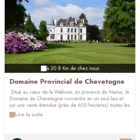
à 20.8 Km de chez nous
Domaine Provincial de Chevetogne
Situé au cœur de la Wallonie, en province de Namur, le
Domaine de Chevetogne concentre en un seul lieu et
sur une vaste étendue (près de 600 hectares) toutes les
attentes de la famille : espaces de convivialité , sentiers
Lire la suite
de promenade balisés à travers bois et jardins, terrains
de sport , une dizaine de jardins, 13 fabuleuses plaines
de jeux , grandioses à l'échelle du site, et bien d'autres
activités encore. Le parc est dédié à la vie en plein air,