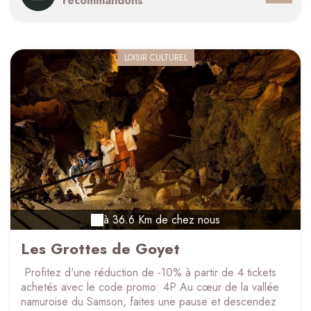
recommandons
ainsi que plusieurs observatoires pour contempler les
oiseaux. Envie de détente ? Posez-vous sur la terrasse
panoramique au bord de l'eau.
LOISIR CULTUREL
à 36.6 Km de chez nous
Les Grottes de Goyet
Profitez d'une réduction de -10% à partir de 4 tickets
achetés avec le code promo: 4P Au cœur de la vallée
namuroise du Samson, faites une pause et descendez