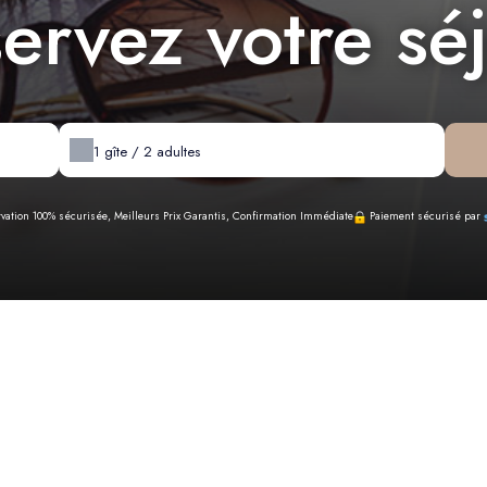
ervez votre sé
1
gîte /
2
adultes
vation 100% sécurisée, Meilleurs Prix Garantis, Confirmation Immédiate
Paiement sécurisé par
Nos disponibilités