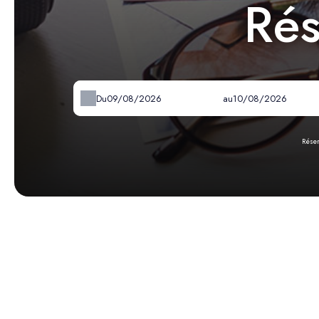
Rés
Du
au
Réser